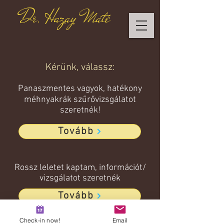
Dr. Hazay Máté
Kérünk, válassz:
Panaszmentes vagyok, hatékony
méhnyakrák szűrővizsgálatot
szeretnék!
Tovább
Rossz leletet kaptam, információt/
vizsgálatot szeretnék
Tovább
Check-in now!
Email