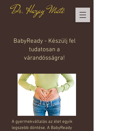
Dr. Hazay Máté
BabyReady - Készülj fel
tudatosan a
várandósságra!
A gyermekvállalás az élet egyik
legszebb döntése. A BabyReady