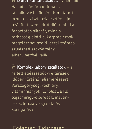
🥗
Dietetikai tanácsadás
– a leendő
Babád számára optimális
táplálkozási stílusért. Kimutatott
inzulin-rezisztencia esetén a jól
beállított szénhidrát diéta mind a
fogantatás sikerét, mind a
terhesség alatti cukorproblémák
megelőzését segíti, ezzel számos
szülészeti szövődmény
elkerülhetővé válik.
🩺
Komplex laborvizsgálatok
– a
rejtett egészségügyi eltérések
időben történő felismeréséért.
Vérszegénység, vashiány,
vitaminhiányok (D, folsav, B12),
pajzsmirigy-eltérések, inzulin-
rezisztencia vizsgálata és
korrigálása
Egészség. Tudatosság.