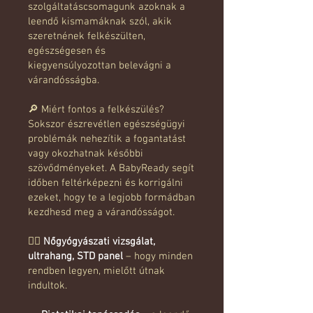
szolgáltatáscsomagunk azoknak a
leendő kismamáknak szól, akik
szeretnének felkészülten,
egészségesen és
kiegyensúlyozottan belevágni a
várandósságba.
🔎 Miért fontos a felkészülés?
Sokszor észrevétlen egészségügyi
problémák nehezítik a fogantatást
vagy okozhatnak későbbi
szövődményeket. A BabyReady segít
időben feltérképezni és korrigálni
ezeket, hogy te a legjobb formádban
kezdhesd meg a várandósságot.
👩‍⚕️
Nőgyógyászati vizsgálat,
ultrahang, STD panel
– hogy minden
rendben legyen, mielőtt útnak
indultok.