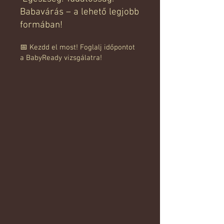
Babavárás – a lehető legjobb
formában!
📅 Kezdd el most! Foglalj időpontot
a BabyReady vizsgálatra!